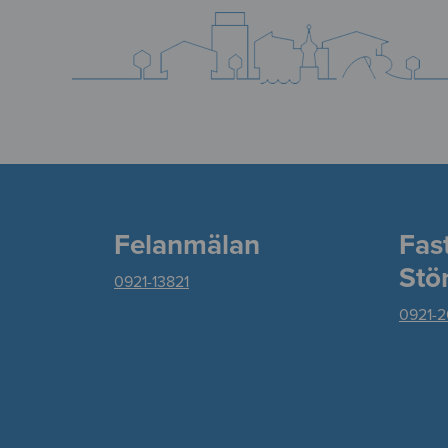
Felanmälan
Fas
Stö
0921-13821
0921-2