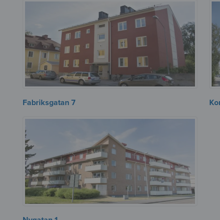
Fabriksgatan 7
Ko
Nygatan 1