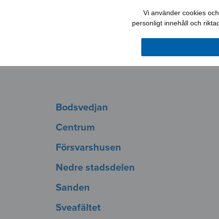
Vi använder cookies och 
personligt innehåll och rikt
Bodsvedjan
Centrum
Försvarshusen
Nedre stadsdelen
Sanden
Sveafältet