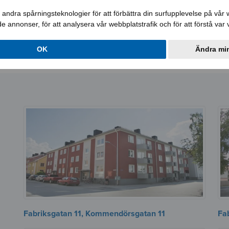
andra spårningsteknologier för att förbättra din surfupplevelse på vår we
ade annonser, för att analysera vår webbplatstrafik och för att förstå va
Lediga jobb
Aktuellt
Lägenheter
Loka
OK
Ändra min
Om oss
Fabriksgatan 11, Kommendörsgatan 11
Fa