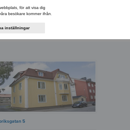
Felanmälan
Kontakt
Mina sidor
bbplats, för att visa dig
r våra besökare kommer ifrån.
ler
Bostadskö
Information
a inställningar
briksgatan 5