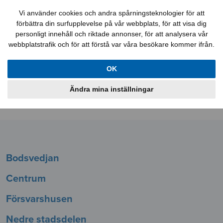
Felanmälan
Kontakt
Mina sidor
Vi använder cookies och andra spårningsteknologier för att
förbättra din surfupplevelse på vår webbplats, för att visa dig
personligt innehåll och riktade annonser, för att analysera vår
webbplatstrafik och för att förstå var våra besökare kommer ifrån.
Lediga jobb
Aktuellt
Lägenheter
OK
Lokaler
Bostadskö
Information
Ändra mina inställningar
Om oss
Bodsvedjan
Centrum
Försvarshusen
Nedre stadsdelen