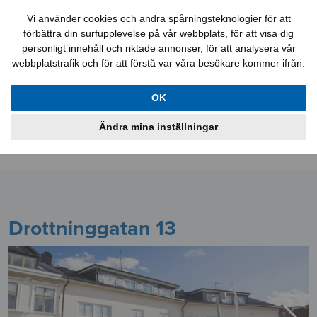
Felanmälan
Kontakt
Mina sidor
Vi använder cookies och andra spårningsteknologier för att
förbättra din surfupplevelse på vår webbplats, för att visa dig
personligt innehåll och riktade annonser, för att analysera vår
webbplatstrafik och för att förstå var våra besökare kommer ifrån.
Lediga jobb
Aktuellt
Lägenheter
OK
Lokaler
Bostadskö
Information
Ändra mina inställningar
Om oss
Drottninggatan 13