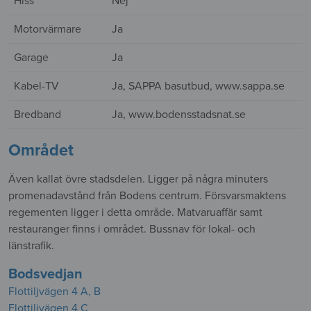
Hiss
Nej
Motorvärmare
Ja
Garage
Ja
Kabel-TV
Ja, SAPPA basutbud, www.sappa.se
Bredband
Ja, www.bodensstadsnat.se
Området
Även kallat övre stadsdelen. Ligger på några minuters
promenadavstånd från Bodens centrum. Försvarsmaktens
regementen ligger i detta område. Matvaruaffär samt
restauranger finns i området. Bussnav för lokal- och
länstrafik.
Bodsvedjan
Flottiljvägen 4 A, B
Flottiljvägen 4 C