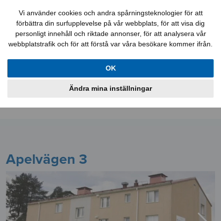
Felanmälan
Kontakt
Mina sidor
Vi använder cookies och andra spårningsteknologier för att
förbättra din surfupplevelse på vår webbplats, för att visa dig
personligt innehåll och riktade annonser, för att analysera vår
webbplatstrafik och för att förstå var våra besökare kommer ifrån.
Lediga jobb
Aktuellt
Lägenheter
OK
Lokaler
Bostadskö
Information
Ändra mina inställningar
Om oss
Apelvägen 3