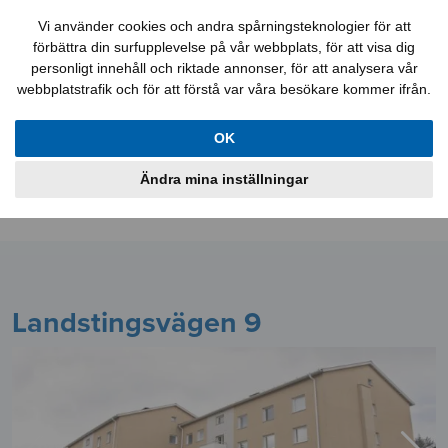
Felanmälan
Kontakt
Mina sidor
Vi använder cookies och andra spårningsteknologier för att
förbättra din surfupplevelse på vår webbplats, för att visa dig
personligt innehåll och riktade annonser, för att analysera vår
webbplatstrafik och för att förstå var våra besökare kommer ifrån.
Lediga jobb
Aktuellt
Lägenheter
OK
Lokaler
Bostadskö
Information
Ändra mina inställningar
Om oss
Landstingsvägen 9