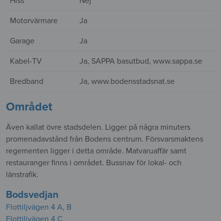
Hiss
Nej
Motorvärmare
Ja
Garage
Ja
Kabel-TV
Ja, SAPPA basutbud, www.sappa.se
Bredband
Ja, www.bodensstadsnat.se
Området
Även kallat övre stadsdelen. Ligger på några minuters
promenadavstånd från Bodens centrum. Försvarsmaktens
regementen ligger i detta område. Matvaruaffär samt
restauranger finns i området. Bussnav för lokal- och
länstrafik.
Bodsvedjan
Flottiljvägen 4 A, B
Flottiljvägen 4 C