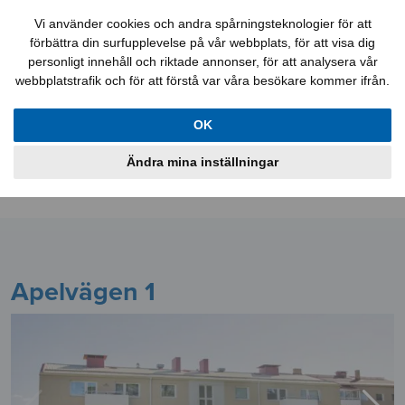
Felanmälan
Kontakt
Mina sidor
Vi använder cookies och andra spårningsteknologier för att
förbättra din surfupplevelse på vår webbplats, för att visa dig
personligt innehåll och riktade annonser, för att analysera vår
webbplatstrafik och för att förstå var våra besökare kommer ifrån.
Lediga jobb
Aktuellt
Lägenheter
OK
Lokaler
Bostadskö
Information
Ändra mina inställningar
Om oss
Apelvägen 1